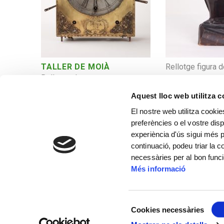
TALLER DE MOIÀ
Rellotge figura 
Rellotge de paret
Aquest lloc web utilitza 
El nostre web utilitza cookie
preferències o el vostre disp
experiència d'ús sigui més p
continuació, podeu triar la 
necessàries per al bon func
Més informació
Selecció
Cookies necessàries
de