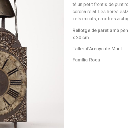
té un petit frontis de punt r
corona reial. Les hores es
i els minuts, en xifres aràb
Rellotge de paret amb pènd
x 20 cm
Taller d’Arenys de Munt
Família Roca