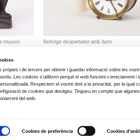
Rellotge despertador amb llumí
de mussol
cookies
s pròpies i de tercers per obtenir i guardar informació sobre les vost
ositiu. Les cookies s'utilitzen perquè el web funcioni correctament i l
ersonalitzada. Respectem el vostre dret a la privacitat, per la qual c
configuració de cookies que desitgeu. Tingueu en compte que algunes
ionament del web.
©
©️ Alfred Sisquella , Carles 
Villà, Josep Puigdengoles, Jose
Cookies de preferència
Cookies d'anàl