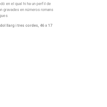
odó en el qual hi ha un perfil de
tan gravades en números romans
igues.
ol llarg i tres cordes,
46 x 17