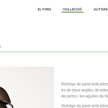
EL FONS
COL·LECCIÓ
AUTORS
s
Rellotge de paret amb pèndo
és de tipus anglès, de plan
de peltre i les agulles de fe
Rellotge de paret amb pèndo