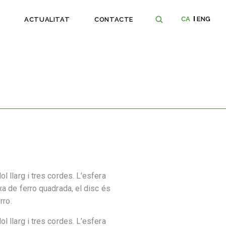
CA
ENG
ACTUALITAT
CONTACTE
l llarg i tres cordes. L’esfera
xa de ferro quadrada, el disc és
rro.
l llarg i tres cordes. L’esfera