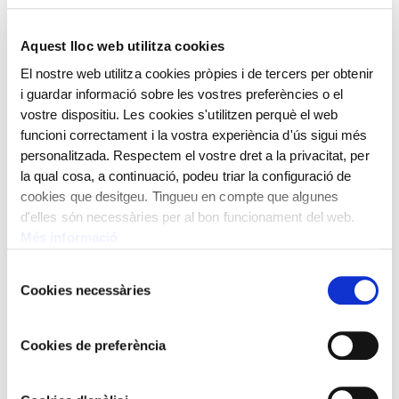
Aquest lloc web utilitza cookies
El nostre web utilitza cookies pròpies i de tercers per obtenir
i guardar informació sobre les vostres preferències o el
Next
vostre dispositiu. Les cookies s'utilitzen perquè el web
funcioni correctament i la vostra experiència d'ús sigui més
personalitzada. Respectem el vostre dret a la privacitat, per
la qual cosa, a continuació, podeu triar la configuració de
cookies que desitgeu. Tingueu en compte que algunes
d'elles són necessàries per al bon funcionament del web.
Més informació
Selecció
Cookies necessàries
de
consentiment
Cookies de preferència
La màquina és de pèndol llarg, amb mecanismes per a la