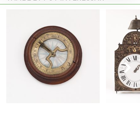
Rellotge de sol equinoccial
TALLER DE M
Rellotge de par