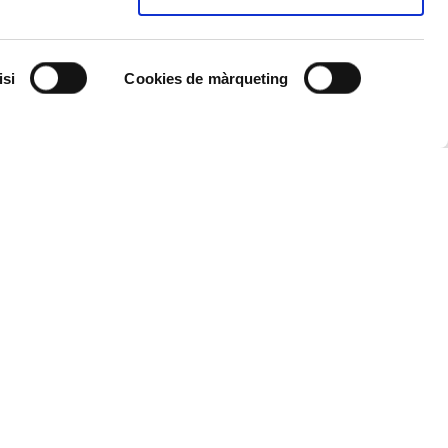
ès i les
e la signatura.
isi
Cookies de màrqueting
habituals
ïdes d’una