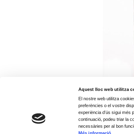
Aquest lloc web utilitza 
El nostre web utilitza cookie
preferències o el vostre disp
experiència d'ús sigui més p
continuació, podeu triar la 
necessàries per al bon func
Més informació
Rellotge de pa