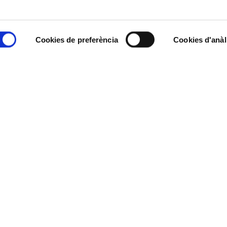
talà, la soneria d’hores i la de quarts. L’esfera és de tipus angl
llautó i també els aplics que flanquejant el disc de les hores i d
Cookies de preferència
Cookies d'anàl
 1800 Cataluña Arenys fch Roca”. La màquina és diferent de les 
la distribució dels mecanismes més les dues campanes distribu
ar.
aret,
46 x 25 x 17 cm
ys de Munt
 i Tolrà, 1748 - 1807