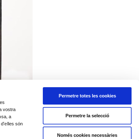
Permetre totes les cookies
res
a vostra
Permetre la selecció
osa, a
 d'elles són
Només cookies necessàries
arxa amb