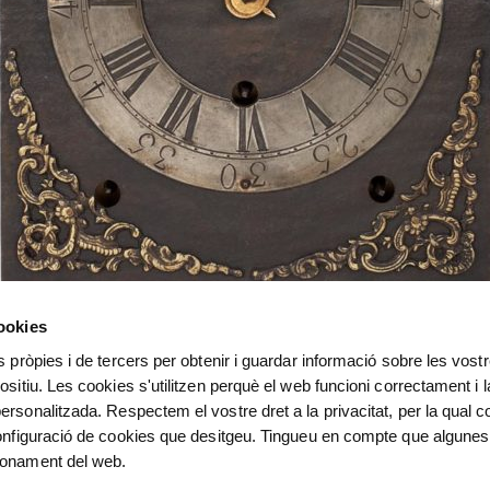
cookies
s pròpies i de tercers per obtenir i guardar informació sobre les vost
ositiu. Les cookies s'utilitzen perquè el web funcioni correctament i l
ersonalitzada. Respectem el vostre dret a la privacitat, per la qual c
configuració de cookies que desitgeu. Tingueu en compte que algunes
ionament del web.
ret. La màquina és de pèndol llarg, amb mecanismes per a la m