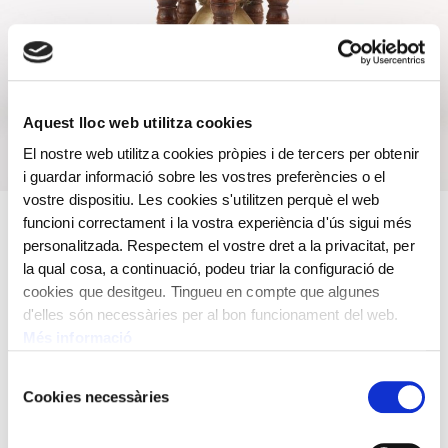
Aquest lloc web utilitza cookies
El nostre web utilitza cookies pròpies i de tercers per obtenir
i guardar informació sobre les vostres preferències o el
vostre dispositiu. Les cookies s'utilitzen perquè el web
funcioni correctament i la vostra experiència d'ús sigui més
Fusta i vidre
personalitzada. Respectem el vostre dret a la privacitat, per
la qual cosa, a continuació, podeu triar la configuració de
Rellotge de sorra de púlpit,
9 x 5 x 5 cm
cookies que desitgeu. Tingueu en compte que algunes
d'elles són necessàries per al bon funcionament del web.
Més informació
Selecció
Cookies necessàries
de
consentiment