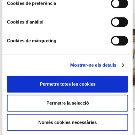
TAMBÉ ET POT INTERESSAR
Cookies de preferència
Cookies d'anàlisi
Cookies de màrqueting
Mostrar-ne els detalls
Permetre totes les cookies
Permetre la selecció
Rellotge de sol equinoc
TALLER D’OLOT
Esfera de rellotge, sense màquina
Només cookies necessàries