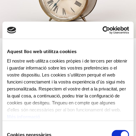
Llautó, coure i esfera en vidre
Aquest lloc web utilitza cookies
El nostre web utilitza cookies pròpies i de tercers per obtenir
Rellotge despertador amb dispositiu del gas i mecanisme
i guardar informació sobre les vostres preferències o el
de seguretat.
vostre dispositiu. Les cookies s'utilitzen perquè el web
Despertador transformat per tancar el pas de gas. Firmat
funcioni correctament i la vostra experiència d'ús sigui més
Buffalo dental. Manufacturing Co Buffalo. N.Y.USA.
personalitzada. Respectem el vostre dret a la privacitat, per
La màquina porta la firma: Ansonia Clock Cº
la qual cosa, a continuació, podeu triar la configuració de
cookies que desitgeu. Tingueu en compte que algunes
Rellotge despertador amb dispositiu del gas,
13,5 x 9 x
d'elles són necessàries per al bon funcionament del web.
10,5 cm
Més informació
Selecció
Cookies necessàries
de