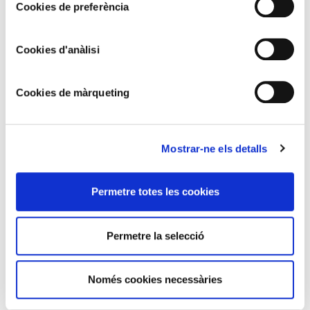
Cookies de preferència
l’escapament de paletes i la soneria d’hores i quarts.
L’esfera és de tipus anglès, de planxa de llautó quadrada,
disc de peltre, ornaments de llautó, i agulles de ferro.
Cookies d'anàlisi
Llegenda: “Antonius Bou Barne”. S’ha trobat un sol rellotge
que porti la signatura de Barcelona i la del seu autor. Les
Cookies de màrqueting
característiques del rellotge domèstic de Barcelona el
fan un dels més antics de la rellotgeria catalana de
l’època. És possible que tingués relació amb els
Mostrar-ne els detalls
rellotgers d’Arenys, per la seva maquinària. En aquest cas,
el més segur és que els rellotgers d’Arenys
Permetre totes les cookies
aprenguessin l’ofici amb Antoni Bou, i no al contrari.
Rellotge de paret,
35 x 17 x 18 cm
Permetre la selecció
Taller de Barcelona
Antonius Bou Barne, 1720 - 1790
Només cookies necessàries