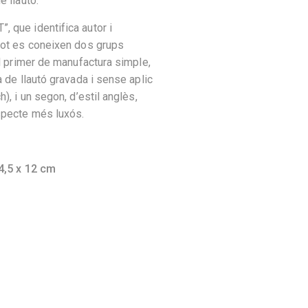
e llautó.
 que identifica autor i
lot es coneixen dos grups
el primer de manufactura simple,
a de llautó gravada i sense aplic
), i un segon, d’estil anglès,
specte més luxós.
4,5 x 12 cm