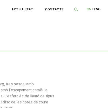
CA
ENG
ACTUALITAT
CONTACTE
arg, tres pesos, amb
amb l’escapament català, la
ts. L’esfera és de llautó de tipus
 i disc de les hores de coure