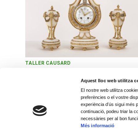
TALLER CAUSARD
Rellotge de sobretaula
Aquest lloc web utilitza 
El nostre web utilitza cookie
preferències o el vostre disp
experiència d'ús sigui més p
continuació, podeu triar la 
necessàries per al bon func
Més informació