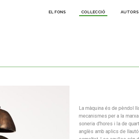
EL FONS
COL·LECCIÓ
AUTORS
La màquina és de pèndol ll
mecanismes per a la marxa 
soneria d’hores i la de quar
anglès amb aplics de llautó