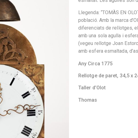
esmaltat. Les agulles són d
Llegenda: “TOMÀS EN OLOT”,
població. Amb la marca d’O
diferenciats de rellotges, 
amb una sola agulla i esfer
(vegeu rellotge Joan Estorch
amb esfera esmaltada, d’a
Any Circa 1775
Rellotge de paret,
34,5 x 2
Taller d’Olot
Thomas