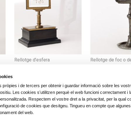
Rellotge de foc o d
Rellotge d’esfera
cookies
s pròpies i de tercers per obtenir i guardar informació sobre les vost
ositiu. Les cookies s'utilitzen perquè el web funcioni correctament i l
ersonalitzada. Respectem el vostre dret a la privacitat, per la qual c
configuració de cookies que desitgeu. Tingueu en compte que algunes
ionament del web.
©
©️ Alfred Sisquella , Carles 