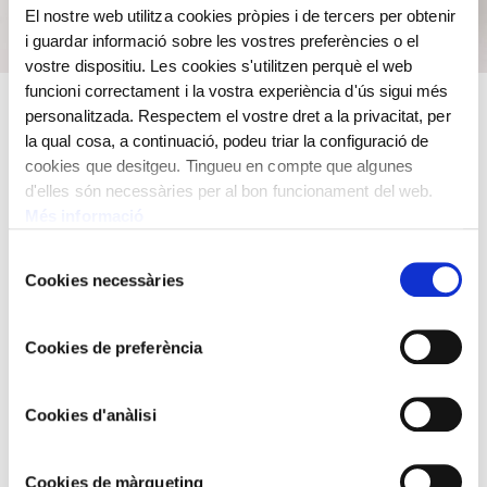
El nostre web utilitza cookies pròpies i de tercers per obtenir
i guardar informació sobre les vostres preferències o el
vostre dispositiu. Les cookies s'utilitzen perquè el web
funcioni correctament i la vostra experiència d'ús sigui més
personalitzada. Respectem el vostre dret a la privacitat, per
La màquina és de pèndol llarg, tres pesos motrius, amb
la qual cosa, a continuació, podeu triar la configuració de
mecanismes per a la marxa amb l’escapament català, la
cookies que desitgeu. Tingueu en compte que algunes
soneria d’hores i la de quarts. L´esfera és de llautó gravat
d'elles són necessàries per al bon funcionament del web.
al burí i les agulles de ferro.
Més informació
Josep Bali i Reniu succeeix el seu pare en l’ofici de
Selecció
manyà i de rellotger i, a la seva mort, també en el càrrec
Cookies necessàries
de
de rellotger municipal. Però el va haver de deixar per les
consentiment
reiterades absències de la ciutat degudes a la
Cookies de preferència
construcció de rellotges de campanar en altres viles.
Rellotge de paret,
45 x 16,5 x 21 cm
Cookies d'anàlisi
Taller de Mataró
Josep Balí i Reniu, 1718 - 1786
Cookies de màrqueting