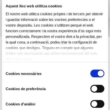
Aquest lloc web utilitza cookies
El nostre web utilitza cookies pròpies i de tercers per obtenir
i guardar informació sobre les vostres preferències o el
vostre dispositiu. Les cookies s'utilitzen perquè el web
funcioni correctament i la vostra experiència d'ús sigui més
personalitzada. Respectem el vostre dret a la privacitat, per
la qual cosa, a continuació, podeu triar la configuració de
La màquina és de pèndol llarg, tres pesos motrius, amb
cookies que desitgeu. Tingueu en compte que algunes
mecanismes per a la marxa amb l’escapament català, la
d'elles són necessàries per al bon funcionament del web.
Més informació
soneria d’hores i la de quarts. L’esfera és de llautó i
l’agulla de ferro.
Selecció
Cookies necessàries
de
Llegenda: “Moyà 71”. L’estructura dels tres mecanismes
consentiment
segueix la disposició perpendicular, molt habitual en els
rellotges fabricats pel rellotger Senesteva. Les
Cookies de preferència
campanes es col·loquen allunyades del mecanisme per
sobresortir per damunt de la caixa.
Cookies d'anàlisi