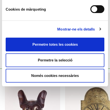
Rellotge de paret,
26,6 x 17,6 x 17 cm
Cookies de màrqueting
Taller de Moià
Josep Senesteva i Berenguer, 1740 - 1806
Mostrar-ne els detalls
Permetre totes les cookies
Permetre la selecció
TAMBÉ ET POT INTERESSAR
Només cookies necessàries