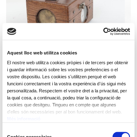
Next
Aquest lloc web utilitza cookies
El nostre web utilitza cookies pròpies i de tercers per obtenir
i guardar informació sobre les vostres preferències o el
vostre dispositiu. Les cookies s'utilitzen perquè el web
funcioni correctament i la vostra experiència d'ús sigui més
Rellotge de registre concurs coloms missatgers. Fusta,
personalitzada. Respectem el vostre dret a la privacitat, per
llautó, paper i vidre.
la qual cosa, a continuació, podeu triar la configuració de
cookies que desitgeu. Tingueu en compte que algunes
Rellotge objecte fet de fusta, llautó, paper i vidre que
d'elles són necessàries per al bon funcionament del web.
servia de registre concurs de coloms missatgers.
Més informació
La columbofília és la cria i entrenament de coloms
Selecció
missatgers. Des de l’època de les croades, els coloms
Cookies necessàries