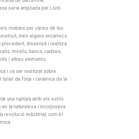
ontcada de Barcelona.
asa seria ampliada per Lluís
i els mobles per vàries de les
construït, més alguns encàrrecs.
 precedent, dissenyà i realitzà
lls, miralls, bancs, cadires,
lls i altres elements.
ca i va ser realitzat sobre
 taller de forja i ceràmica de la
.
ar una ruptura amb els estils
 en la naturalesa i incorporava
a revolució industrial, com el
àmica.