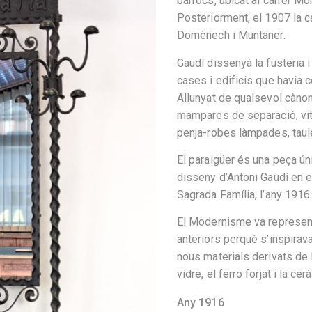
barrocs, ubicat al carrer M
Posteriorment, el 1907 la c
Domènech i Muntaner.
Gaudí dissenyà la fusteria 
cases i edificis que havia 
Allunyat de qualsevol cànon
mampares de separació, vitra
penja-robes làmpades, taule
El paraigüer és una peça úni
disseny d’Antoni Gaudí en el
Sagrada Família, l’any 1916
El Modernisme va represent
anteriors perquè s’inspirava
nous materials derivats de l
vidre, el ferro forjat i la cer
Any 1916