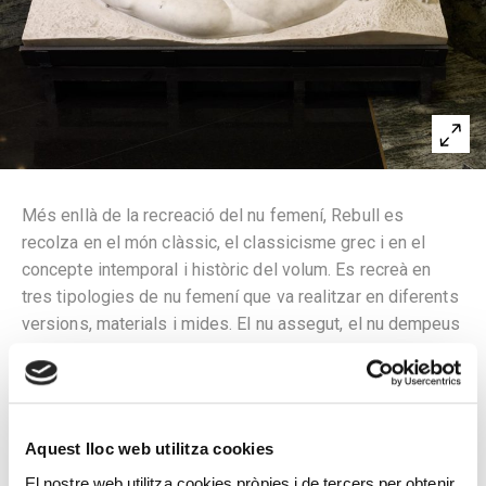
Més enllà de la recreació del nu femení, Rebull es
recolza en el món clàssic, el classicisme grec i en el
concepte intemporal i històric del volum. Es recreà en
tres tipologies de nu femení que va realitzar en diferents
versions, materials i mides. El nu assegut, el nu dempeus
– més proper a models clàssics grecoromans-, i el nu
ajagut o reclinat, font d’influència l’obra d’Henri Matisse i
un prototip que va iniciar a París, i del que va fer diverses
versions.
Aquest lloc web utilitza cookies
La composició i ritme que s’aconsegueix amb la torsió
El nostre web utilitza cookies pròpies i de tercers per obtenir