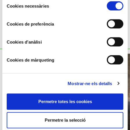
Cookies necessàries
de
consentiment
Cookies de preferència
TAMBÉ ET POT INTERESSAR
Cookies d'anàlisi
Cookies de màrqueting
Mostrar-ne els detalls
Permetre totes les cookies
Permetre la selecció