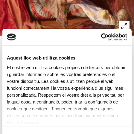
Orfebre, pintor, escenògraf i director teatral, va ser el
membre més rellevant de la nissaga Masriera. Cadascun
Aquest lloc web utilitza cookies
dels membres de la família desenvolupà de manera
El nostre web utilitza cookies pròpies i de tercers per obtenir
personal una activitat artística paral·lela, literària i
i guardar informació sobre les vostres preferències o el
pictòrica. La faceta més coneguda de l’artista és la de
vostre dispositiu. Les cookies s'utilitzen perquè el web
joier i especialment les seves aportacions com a
funcioni correctament i la vostra experiència d'ús sigui més
esmaltador.
personalitzada. Respectem el vostre dret a la privacitat, per
la qual cosa, a continuació, podeu triar la configuració de
Oli sobre tela
cookies que desitgeu. Tingueu en compte que algunes
54x81 cm
d'elles són necessàries per al bon funcionament del web.
Més informació
Lluís Masriera Rosés,
1872 - 1958
Selecció