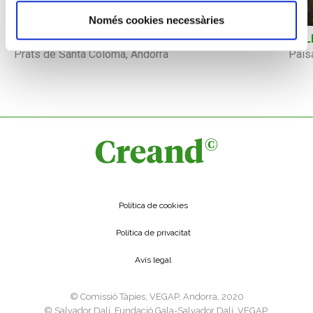
Només cookies necessàries
JOAQUIM MIR
BAL
Prats de Santa Coloma, Andorra
Pais
Política de cookies
Política de privacitat
Avís legal
©️ Comissió Tàpies, VEGAP, Andorra, 2020
©️ Salvador Dalí, Fundació Gala-Salvador Dalí, VEGAP,