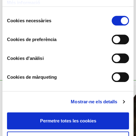
Oli sobre tela
Més informació
65x46 cm
Selecció
Rafael Llimona i Benet,
1896 - 1957
Cookies necessàries
de
consentiment
Cookies de preferència
Cookies d'anàlisi
TAMBÉ ET POT INTERESSAR
Cookies de màrqueting
Mostrar-ne els detalls
Permetre totes les cookies