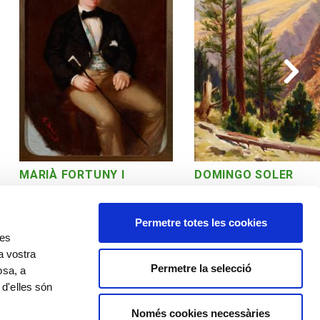
MARIÀ FORTUNY I
DOMINGO SOLER
MARSAL
Vall de Núria
Retrat de José Faraudo
Permetre totes les cookies
res
a vostra
Permetre la selecció
osa, a
 d'elles són
Política de cookies
Política de privacitat
Avís legal
Només cookies necessàries