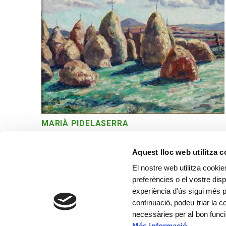
MARIÀ PIDELASERRA
Pallers
Aquest lloc web utilitza 
El nostre web utilitza cookie
preferències o el vostre disp
experiència d'ús sigui més p
continuació, podeu triar la 
necessàries per al bon func
Més informació