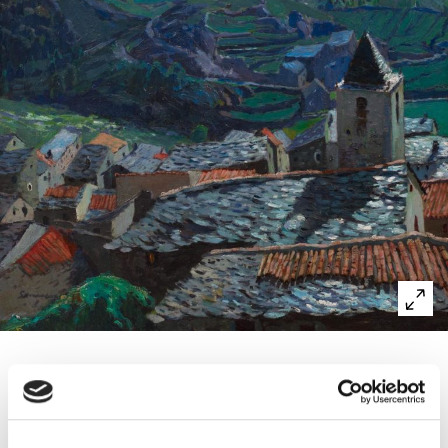
Sanvisens va arribar a Andorra seguint els passos de
Joaquim Mir, de qui fou deixeble, així com de l’Escola de
La Llotja, de la qual fou catedràtic. El paisatge