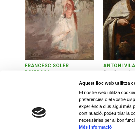
ANTONI VI
FRANCESC SOLER
Sant Sever don
ROVIROSA
París ciutat
Aquest lloc web utilitza 
El nostre web utilitza cookie
preferències o el vostre disp
experiència d'ús sigui més p
continuació, podeu triar la 
necessàries per al bon func
Més informació