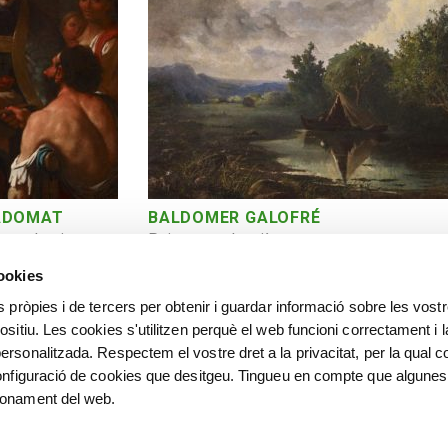
LADOMAT
BALDOMER GALOFRÉ
ant almoina
Paisatge valencià
cookies
s pròpies i de tercers per obtenir i guardar informació sobre les vost
ositiu. Les cookies s'utilitzen perquè el web funcioni correctament i l
ersonalitzada. Respectem el vostre dret a la privacitat, per la qual c
configuració de cookies que desitgeu. Tingueu en compte que algunes
ionament del web.