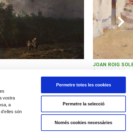
JOAN ROIG SOL
Cases a la platja
Permetre totes les cookies
res
a vostra
Permetre la selecció
osa, a
 d'elles són
Política de cookies
Política de privacitat
Avís legal
Només cookies necessàries
©️ Comissió Tàpies, VEGAP, Andorra, 2020