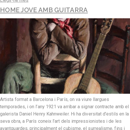
Llegir-ne més
HOME JOVE AMB GUITARRA
Artista format a Barcelona i París, on va viure llargues
temporades, i on l’any 1921 va arribar a signar contracte amb el
galerista Daniel Henry Kahnweiler. Hi ha diversitat d’estils en la
seva obra, a París coneix l’art dels impressionistes i de les
avantguardes, principalment el cubisme, el surrealisme, fins i