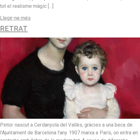
tot el realisme màgic […]
Llegir-ne més
RETRAT
Pintor nascut a Cerdanyola del Vallès, gràcies a una beca de
l’Ajuntament de Barcelona l’any 1907 marxa a París, on entra en