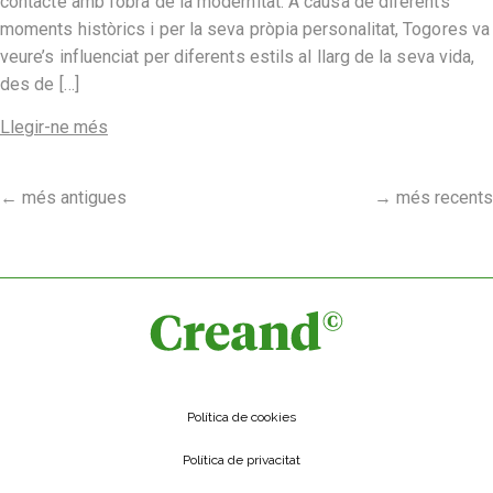
contacte amb l’obra de la modernitat. A causa de diferents
moments històrics i per la seva pròpia personalitat, Togores va
veure’s influenciat per diferents estils al llarg de la seva vida,
des de […]
Llegir-ne més
←
més antigues
→
més recents
Política de cookies
Política de privacitat