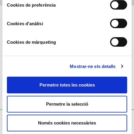
Cookies de preferència
Litografia, épreuve d’artiste. Tirage de 375, 25 proves
Cookies d'anàlisi
d’autor i 350 edició.
75x55 cm
Cookies de màrqueting
Salvador Dalí,
1904 - 1989
Mostrar-ne els detalls
Permetre totes les cookies
TAMBÉ ET POT INTERESSAR
Permetre la selecció
no results
Només cookies necessàries