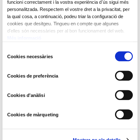
funcioni correctament i la vostra experiència d'ús sigui més
Toulouse – Lautrec, el seu cosí i la Goulue
personalitzada. Respectem el vostre dret a la privacitat, per
la qual cosa, a continuació, podeu triar la configuració de
cookies que desitgeu. Tingueu en compte que algunes
d'elles són necessàries per al bon funcionament del web.
Més informació
Selecció
Cookies necessàries
de
consentiment
Cookies de preferència
Cookies d'anàlisi
Cookies de màrqueting
Mostrar-ne els detalls