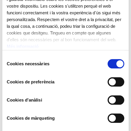
vostre dispositiu. Les cookies s'utilitzen perquè el web
funcioni correctament i la vostra experiència d'ús sigui més
personalitzada. Respectem el vostre dret a la privacitat, per
la qual cosa, a continuació, podeu triar la configuració de
cookies que desitgeu. Tingueu en compte que algunes
d'elles són necessàries per al bon funcionament del web.
Més informació
Selecció
Cookies necessàries
de
consentiment
Cookies de preferència
Cookies d'anàlisi
Cookies de màrqueting
JOAN ESTORCH I SARGATAL