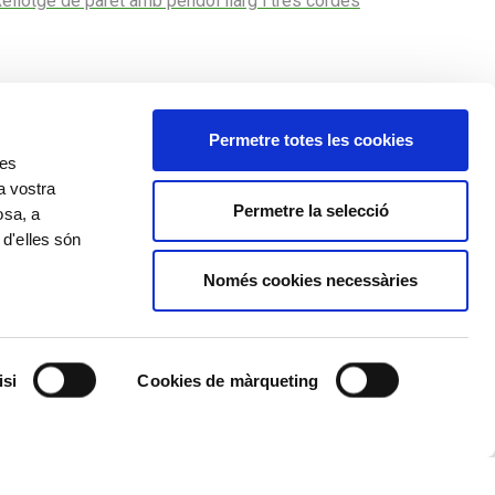
ellotge de paret amb pèndol llarg i tres cordes
Permetre totes les cookies
res
a vostra
Permetre la selecció
osa, a
 d'elles són
Només cookies necessàries
Política de cookies
Política de privacitat
Avís legal
isi
Cookies de màrqueting
©️ Comissió Tàpies, VEGAP, Andorra, 2020
️ Salvador Dalí, Fundació Gala-Salvador Dalí, VEGAP, Andorra, 2020
Nadal, Hermen Anglada Camarasa, Pere Pruna, Emili Grau Sala, Miquel
 de Togores, Joaquim Sunyer, Antoni Vila Arrufat, Joan Ponç, Josep M.
Subirachs, Ricard Opisso, Luis Masriera, VEGAP, Andorra, 2020