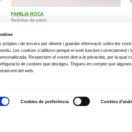
R
FAMÍLIA ROCA
Rellotge de paret
cookies
s pròpies i de tercers per obtenir i guardar informació sobre les vost
ositiu. Les cookies s'utilitzen perquè el web funcioni correctament i l
ersonalitzada. Respectem el vostre dret a la privacitat, per la qual c
configuració de cookies que desitgeu. Tingueu en compte que algunes
ionament del web.
Cookies de preferència
Cookies d'anàl
©
©️ Alfred Sisquella , Carles 
Villà, Josep Puigdengoles, Jose