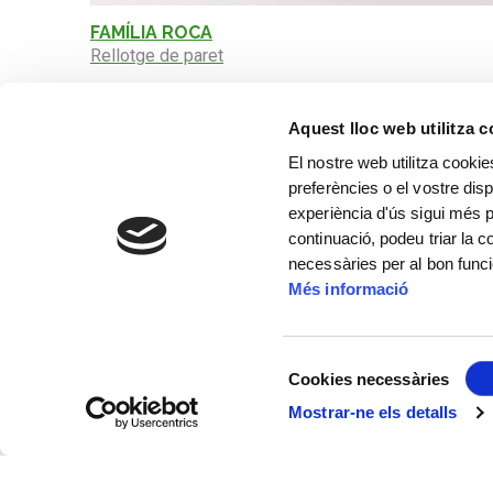
FAMÍLIA ROCA
Rellotge de paret
Aquest lloc web utilitza 
El nostre web utilitza cookie
preferències o el vostre disp
experiència d'ús sigui més p
continuació, podeu triar la 
necessàries per al bon func
Més informació
Selecció
Cookies necessàries
de
Mostrar-ne els detalls
consentiment