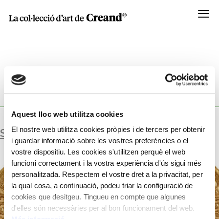
Menú
WORKSHOP:
ENCUNYAT PER VALENT,
EMPERADOR ROMÀ.
Aquest lloc web utilitza cookies
El nostre web utilitza cookies pròpies i de tercers per obtenir
SÒLID
i guardar informació sobre les vostres preferències o el
vostre dispositiu. Les cookies s'utilitzen perquè el web
funcioni correctament i la vostra experiència d'ús sigui més
personalitzada. Respectem el vostre dret a la privacitat, per
la qual cosa, a continuació, podeu triar la configuració de
cookies que desitgeu. Tingueu en compte que algunes
d'elles són necessàries per al bon funcionament del web.