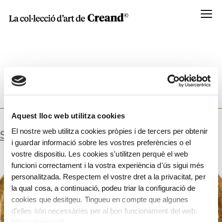
Menú
WORKSHOP:
ENCUNYAT PER PULQUÈRIA,
EMPERADRIU ROMANA D’ORIENT.
Aquest lloc web utilitza cookies
El nostre web utilitza cookies pròpies i de tercers per obtenir
SÒLID
i guardar informació sobre les vostres preferències o el
vostre dispositiu. Les cookies s'utilitzen perquè el web
funcioni correctament i la vostra experiència d'ús sigui més
personalitzada. Respectem el vostre dret a la privacitat, per
la qual cosa, a continuació, podeu triar la configuració de
cookies que desitgeu. Tingueu en compte que algunes
d'elles són necessàries per al bon funcionament del web.