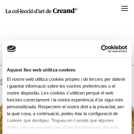
Menú
WORKSHOP:
ENCUNYAT PER JULIÀ, EMPERADOR
ROMÀ.
Aquest lloc web utilitza cookies
El nostre web utilitza cookies pròpies i de tercers per obtenir
SÒLID
i guardar informació sobre les vostres preferències o el
vostre dispositiu. Les cookies s'utilitzen perquè el web
funcioni correctament i la vostra experiència d'ús sigui més
personalitzada. Respectem el vostre dret a la privacitat, per
la qual cosa, a continuació, podeu triar la configuració de
cookies que desitgeu. Tingueu en compte que algunes
d'elles són necessàries per al bon funcionament del web.