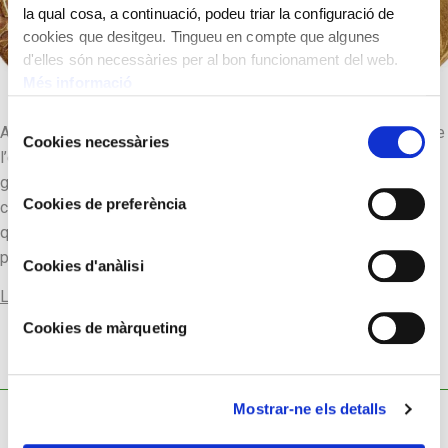
la qual cosa, a continuació, podeu triar la configuració de
cookies que desitgeu. Tingueu en compte que algunes
d'elles són necessàries per al bon funcionament del web.
Més informació
Selecció
Aquesta moneda celebra la victoriosa conquesta de Britània de
Cookies necessàries
de
l’emperador Claudi l’any 43 dC sota el comandament del
consentiment
general Aule Plauci. L’annexió de l’illa no només va permetre
Cookies de preferència
completar el domini romà sobre tota l’Europa occidental sinó
que, a més, va permetre l’explotació de les riques mines de
plata que hi havia.
Cookies d'anàlisi
Llegir-ne més
Cookies de màrqueting
Mostrar-ne els detalls