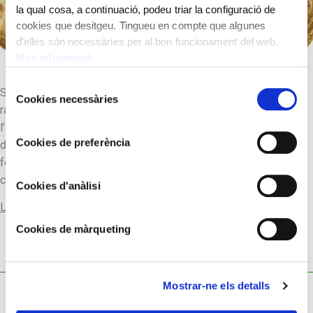
la qual cosa, a continuació, podeu triar la configuració de
cookies que desitgeu. Tingueu en compte que algunes
d'elles són necessàries per al bon funcionament del web.
Més informació
Selecció
Segons els mites, Persèfone, filla de Demèter i de Zeus, fou
Cookies necessàries
de
raptada a l’illa de Sicília pel seu futur marit, Hades, senyor de
consentiment
l’inframon. D’aquí la rellevància del seu culte a l’illa. La corona
Cookies de preferència
de cereal que n’envolta els cabells al·ludiria l’extraordinària
fertilitat cerealística de Sicília, que en l’antiguitat es descrivia
com “el graner de […]
Cookies d'anàlisi
Llegir-ne més
Cookies de màrqueting
Mostrar-ne els detalls