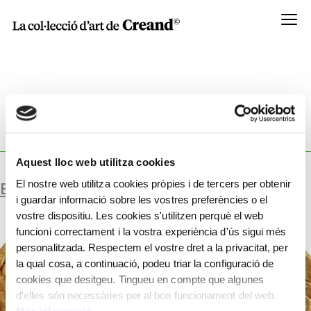
Menú
WORKSHOP:
ENCUNYADA PER FILIP III TEOS, REI
DE MACEDÒNIA.
Aquest lloc web utilitza cookies
El nostre web utilitza cookies pròpies i de tercers per obtenir
ESTATERA D’OR
i guardar informació sobre les vostres preferències o el
vostre dispositiu. Les cookies s'utilitzen perquè el web
funcioni correctament i la vostra experiència d'ús sigui més
personalitzada. Respectem el vostre dret a la privacitat, per
la qual cosa, a continuació, podeu triar la configuració de
cookies que desitgeu. Tingueu en compte que algunes
d'elles són necessàries per al bon funcionament del web.