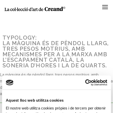
Menú
TYPOLOGY:
LA MÀQUINA ÉS DE PÈNDOL LLARG,
TRES PESOS MOTRIUS, AMB
MECANISMES PER A LA MARXA AMB
L’ESCAPAMENT CATALÀ, LA
SONERIA D’HORES I LA DE QUARTS.
La màquina és de pèndol llarg, tres pesos motrius, amb
mecanismes per a la marxa amb l’escapament català, la soneria
d’hores i la de quarts. L´esfera és de llautó gravat al burí i les
agulles de ferro.
Aquest lloc web utilitza cookies
El nostre web utilitza cookies pròpies i de tercers per obtenir