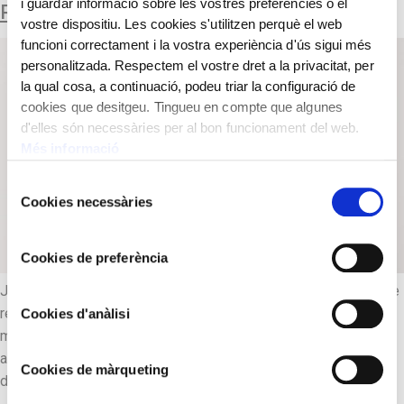
i guardar informació sobre les vostres preferències o el
RELLOTGE DE PARET
vostre dispositiu. Les cookies s'utilitzen perquè el web
funcioni correctament i la vostra experiència d'ús sigui més
personalitzada. Respectem el vostre dret a la privacitat, per
la qual cosa, a continuació, podeu triar la configuració de
cookies que desitgeu. Tingueu en compte que algunes
d'elles són necessàries per al bon funcionament del web.
Més informació
Selecció
Cookies necessàries
de
consentiment
Cookies de preferència
Josep Bali i Reniu succeeix el seu pare en l’ofici de manyà i de
rellotger i, a la seva mort, també en el càrrec de rellotger
Cookies d'anàlisi
municipal. Però el va haver de deixar per les reiterades
absències de la ciutat degudes a la construcció de rellotges
Cookies de màrqueting
de campanar en altres viles.