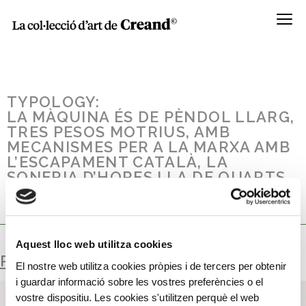
Menú
TYPOLOGY:
LA MÀQUINA ÉS DE PÈNDOL LLARG,
TRES PESOS MOTRIUS, AMB
MECANISMES PER A LA MARXA AMB
L’ESCAPAMENT CATALÀ, LA
SONERIA D’HORES I LA DE QUARTS.
L’ESFERA ÉS DE LLAUTÓ I L’AGULLA
DE FERRO.
Aquest lloc web utilitza cookies
RELLOTGE DE PARET
El nostre web utilitza cookies pròpies i de tercers per obtenir
i guardar informació sobre les vostres preferències o el
vostre dispositiu. Les cookies s'utilitzen perquè el web