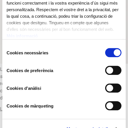
funcioni correctament i la vostra experiència d'ús sigui més
personalitzada. Respectem el vostre dret a la privacitat, per
la qual cosa, a continuació, podeu triar la configuració de
cookies que desitgeu. Tingueu en compte que algunes
d'elles són necessàries per al bon funcionament del web.
Més informació
Selecció
Cookies necessàries
de
consentiment
Llegenda: “Moyà 71”. L’estructura dels tres mecanismes
Cookies de preferència
segueix la disposició perpendicular, molt habitual en els
rellotges fabricats pel rellotger Senesteva. Les campanes es
Cookies d'anàlisi
col·loquen allunyades del mecanisme per sobresortir per
damunt de la caixa.
Cookies de màrqueting
Llegir-ne més