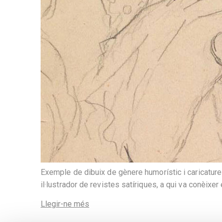
Exemple de dibuix de gènere humorístic i caricatur
il·lustrador de revistes satíriques, a qui va conèixe
Llegir-ne més