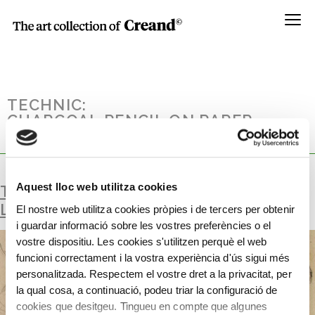
Menú
TECHNIC:
CHARCOAL PENCIL ON PAPER,
DOUBLE-SIDED
Aquest lloc web utilitza cookies
TOULOUSE-LAUTREC, HIS COUSIN AND
LA GOULUE
El nostre web utilitza cookies pròpies i de tercers per obtenir
i guardar informació sobre les vostres preferències o el
vostre dispositiu. Les cookies s'utilitzen perquè el web
funcioni correctament i la vostra experiència d'ús sigui més
personalitzada. Respectem el vostre dret a la privacitat, per
la qual cosa, a continuació, podeu triar la configuració de
cookies que desitgeu. Tingueu en compte que algunes