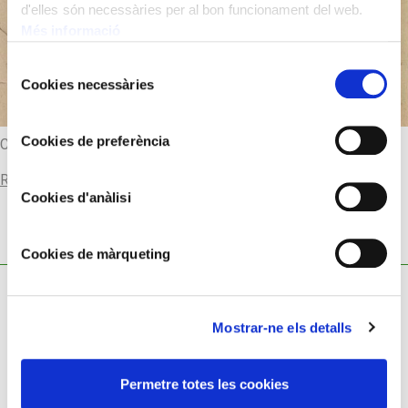
d'elles són necessàries per al bon funcionament del web.
Més informació
Selecció
Cookies necessàries
de
consentiment
Cookies de preferència
Caricatures from history
Read more
Cookies d'anàlisi
Cookies de màrqueting
Mostrar-ne els detalls
Cookies policy
Permetre totes les cookies