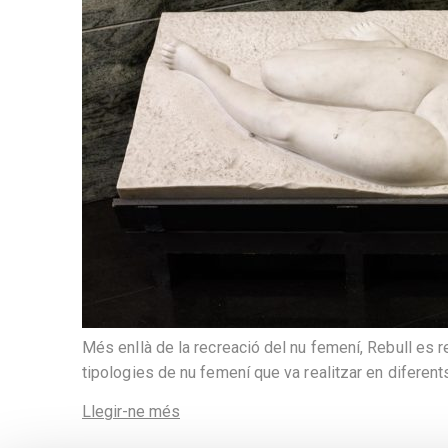
Més enllà de la recreació del nu femení, Rebull es r
tipologies de nu femení que va realitzar en diferen
Llegir-ne més