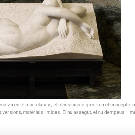
ecolza en el món clàssic, el classicisme grec i en el concepte in
ts versions, materials i mides. El nu assegut, el nu dempeus – 