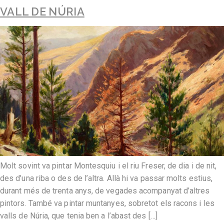
VALL DE NÚRIA
Molt sovint va pintar Montesquiu i el riu Freser, de dia i de nit,
des d’una riba o des de l’altra. Allà hi va passar molts estius,
durant més de trenta anys, de vegades acompanyat d’altres
pintors. També va pintar muntanyes, sobretot els racons i les
valls de Núria, que tenia ben a l’abast des […]