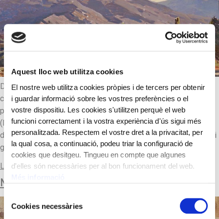
Aquest lloc web utilitza cookies
Deixeble d’Eliseu Meifrèn i Joaquim Mir, entre d’altres, i
El nostre web utilitza cookies pròpies i de tercers per obtenir
catedràtic de l’Escola de Belles Arts de Sant Jordi. Els
i guardar informació sobre les vostres preferències o el
vostre dispositiu. Les cookies s'utilitzen perquè el web
paisatges escollits són principalment de l’entorn de Deià
funcioni correctament i la vostra experiència d'ús sigui més
(Mallorca), Port de la Selva, Puigcerdà i la Cerdanya. Pintor
personalitzada. Respectem el vostre dret a la privacitat, per
d’una època de la història del paisatgisme català, de formació i
la qual cosa, a continuació, podeu triar la configuració de
generació noucentista de retorn a la norma […]
cookies que desitgeu. Tingueu en compte que algunes
Llegir-ne més
d'elles són necessàries per al bon funcionament del web.
Més informació
MONTSERRAT
Selecció
Cookies necessàries
de