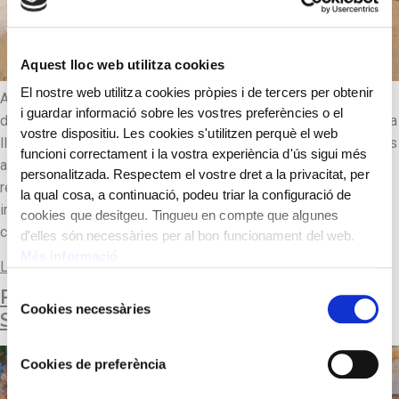
Aquest lloc web utilitza cookies
El nostre web utilitza cookies pròpies i de tercers per obtenir
Aquest autor paisatgista, seguidor de l’escola luminista,
i guardar informació sobre les vostres preferències o el
desenvolupà la seva pintura amb el protagonisme absolut de la
vostre dispositiu. Les cookies s'utilitzen perquè el web
llum, una llum més suau i tamisada. Solia introduir perspectives
funcioni correctament i la vostra experiència d'ús sigui més
amb línies diagonals molt marcades i profundes que
personalitzada. Respectem el vostre dret a la privacitat, per
representaven espais veristes i senzills, que donaven molta
la qual cosa, a continuació, podeu triar la configuració de
importància a les qualitats matèriques dels elements, terres,
cookies que desitgeu. Tingueu en compte que algunes
camins i cases emblanquinades. […]
d'elles són necessàries per al bon funcionament del web.
Més informació
Llegir-ne més
Selecció
PROCESSÓ A L’ERMITA DEL VINYET A
Cookies necessàries
de
SITGES
consentiment
Cookies de preferència