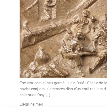
Escultor com el seu germà Llucià Oslé i Sáenz de Me
sovint conjunta, s’emmarca dins d’un estil realista 
enllestida l’any […]
Llegir-ne més