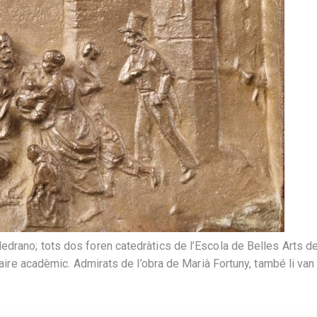
drano; tots dos foren catedràtics de l’Escola de Belles Arts d
d’aire acadèmic. Admirats de l’obra de Marià Fortuny, també li va