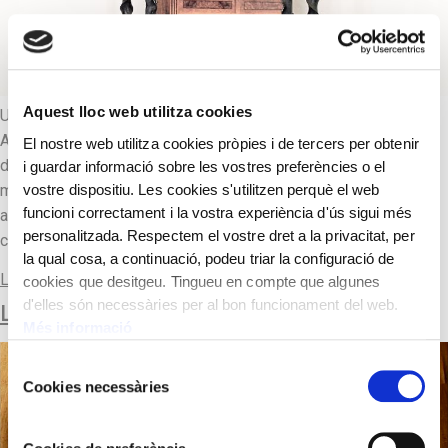
Aquest lloc web utilitza cookies
Un paraigüer d’un dels artistes referents del modernisme,
Antoni Gaudí. Es tracta d’una peça de mobiliari i de decoració
El nostre web utilitza cookies pròpies i de tercers per obtenir
d’interior que pertanyia a la Casa Dalmases, d’orígens
i guardar informació sobre les vostres preferències o el
vostre dispositiu. Les cookies s'utilitzen perquè el web
medievals, es reconvertí en un dels pocs palau barrocs, ubicat
funcioni correctament i la vostra experiència d'ús sigui més
al carrer Montcada de Barcelona. Posteriorment, el 1907 la
personalitzada. Respectem el vostre dret a la privacitat, per
casa seria ampliada per Lluís Domènech i Muntaner. Gaudí […]
la qual cosa, a continuació, podeu triar la configuració de
Llegir-ne més
cookies que desitgeu. Tingueu en compte que algunes
d'elles són necessàries per al bon funcionament del web.
LA PETITA
Més informació
Selecció
Cookies necessàries
de
consentiment