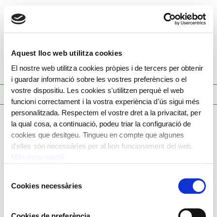
Menú
Aquest lloc web utilitza cookies
El nostre web utilitza cookies pròpies i de tercers per obtenir
STYLE-BASE
i guardar informació sobre les vostres preferències o el
vostre dispositiu. Les cookies s'utilitzen perquè el web
funcioni correctament i la vostra experiència d'ús sigui més
personalitzada. Respectem el vostre dret a la privacitat, per
la qual cosa, a continuació, podeu triar la configuració de
cookies que desitgeu. Tingueu en compte que algunes
d'elles són necessàries per al bon funcionament del web.
Més informació
Política de cookies
Selecció
Política de privacitat
Cookies necessàries
de
consentiment
Avís legal
Cookies de preferència