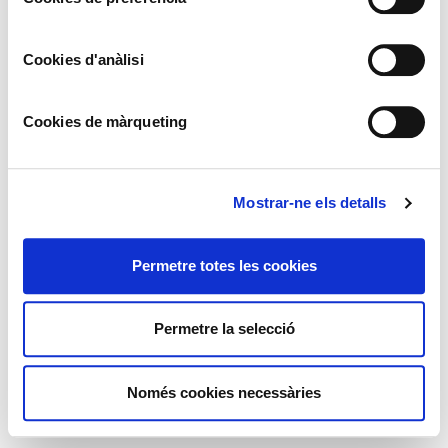
©️ Comissió Tàpies, VEGAP, Andorra, 2020
©️ Salvador Dalí, Fundació Gala-Salvador Dalí, VEGAP,
Cookies d'anàlisi
Andorra, 2020
©️ Alfred Sisquella , Carles Nadal, Hermen Anglada
Camarasa, Pere Pruna, Emili Grau Sala, Miquel Villà, Josep
Cookies de màrqueting
Puigdengoles, Jose de Togores, Joaquim Sunyer, Antoni Vila
Arrufat, Joan Ponç, Josep M. Subirachs, Ricard Opisso, Luis
Masriera, VEGAP, Andorra, 2020
©️ Sucesión Pablo Picasso, VEGAP, Madrid 2020
Mostrar-ne els detalls
Permetre totes les cookies
Permetre la selecció
Només cookies necessàries