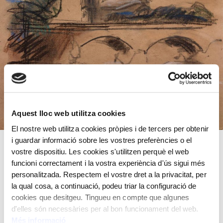
Aquest lloc web utilitza cookies
El nostre web utilitza cookies pròpies i de tercers per obtenir
i guardar informació sobre les vostres preferències o el
A París obrí la seva pròpia galeria que duia per nom La
vostre dispositiu. Les cookies s'utilitzen perquè el web
Fenêtre Ouverte. Cézanne, Dalí, Gargallo, Derain, Dufy,
funcioni correctament i la vostra experiència d'ús sigui més
personalitzada. Respectem el vostre dret a la privacitat, per
Matisse, Miró, Picasso i Vlaminck foren alguns dels
la qual cosa, a continuació, podeu triar la configuració de
artistes que hi exposaren. La seva proximitat als Camps
cookies que desitgeu. Tingueu en compte que algunes
Elisis li va permetre introduir-se dins l’alta societat
d'elles són necessàries per al bon funcionament del web.
parisenca i donar-se a conèixer. Es traslladà a París l’any
Més informació