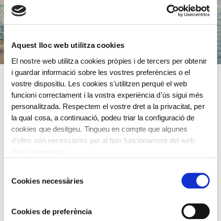
Aquest lloc web utilitza cookies
El nostre web utilitza cookies pròpies i de tercers per obtenir
i guardar informació sobre les vostres preferències o el
vostre dispositiu. Les cookies s'utilitzen perquè el web
Germà del pintor paisatgista Josep Amat, va fer
funcioni correctament i la vostra experiència d'ús sigui més
arquitectura els anys que n’era director en Lluís
personalitzada. Respectem el vostre dret a la privacitat, per
Domènech i Montaner. Destacat dibuixant i aquarel·lista, i
la qual cosa, a continuació, podeu triar la configuració de
apassionat del mar i els vaixells, es decantà per les
cookies que desitgeu. Tingueu en compte que algunes
temàtiques marines, paisatges de costa, vistes de ports,
d'elles són necessàries per al bon funcionament del web.
barques i vaixells. Després de la Guerra Civil va
Més informació
aconseguir un permís a l’estranger per estudiar navegació
Selecció
amb grans velers. L’any 1942, es va embarcar en un
Cookies necessàries
de
“pailebot” que feia la ruta comercial pel Mediterrani per
consentiment
poder pintar escenes en navegació.
Cookies de preferència
Any 1974