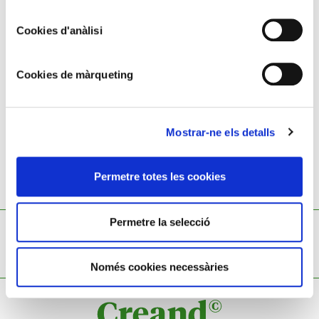
Aquarel·la sobre paper
Cookies d'anàlisi
35 x 50 cm
Gabriel Amat Pagès,
1899 - 1984
Cookies de màrqueting
Mostrar-ne els detalls
Permetre totes les cookies
TAMBÉ ET POT INTERESSAR
Permetre la selecció
no results
Només cookies necessàries