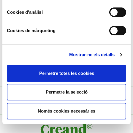
Litografia acolorida
Cookies d'anàlisi
30 x 27 cm
Henry Meyer,
1844 - 1899
Cookies de màrqueting
Mostrar-ne els detalls
Permetre totes les cookies
TAMBÉ ET POT INTERESSAR
Permetre la selecció
no results
Només cookies necessàries