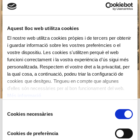
Aquest lloc web utilitza cookies
El nostre web utilitza cookies pròpies i de tercers per obtenir
i guardar informació sobre les vostres preferències o el
vostre dispositiu. Les cookies s'utilitzen perquè el web
funcioni correctament i la vostra experiència d'ús sigui més
personalitzada. Respectem el vostre dret a la privacitat, per
la qual cosa, a continuació, podeu triar la configuració de
cookies que desitgeu. Tingueu en compte que algunes
d'elles són necessàries per al bon funcionament del web.
Més informació
Selecció
L’il·lustrador és Henri (Henry Meyer) 1841- 1899.
Cookies necessàries
de
Il·lustrava revistes, i junts amb Fortuné Méaulle (1844-
consentiment
1901), l’impressor havien treballat a la revista francesa
Cookies de preferència
de Le Petit Journal.