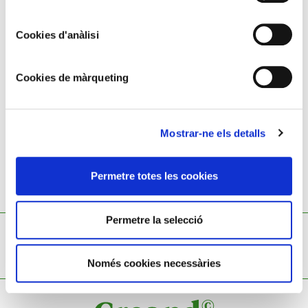
Carbó i llapis sobre paper
Cookies d'anàlisi
64 x 48 cm
Francesc Serra Castellet,
1912 - 1976
Cookies de màrqueting
Mostrar-ne els detalls
Permetre totes les cookies
TAMBÉ ET POT INTERESSAR
Permetre la selecció
no results
Només cookies necessàries