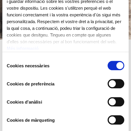
i guardar informació sobre les vostres preferències o el
vostre dispositiu. Les cookies s'utilitzen perquè el web
funcioni correctament i la vostra experiència d'ús sigui més
personalitzada. Respectem el vostre dret a la privacitat, per
la qual cosa, a continuació, podeu triar la configuració de
cookies que desitgeu. Tingueu en compte que algunes
d'elles són necessàries per al bon funcionament del web.
Més informació
Carbó i guaix sobre paper
Selecció
33 x 47cm
Cookies necessàries
de
consentiment
Arcadi Mas i Fondevila,
1852 - 1934
Cookies de preferència
Cookies d'anàlisi
Cookies de màrqueting
TAMBÉ ET POT INTERESSAR