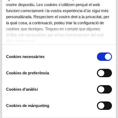
vostre dispositiu. Les cookies s'utilitzen perquè el web
funcioni correctament i la vostra experiència d'ús sigui més
personalitzada. Respectem el vostre dret a la privacitat, per
la qual cosa, a continuació, podeu triar la configuració de
cookies que desitgeu. Tingueu en compte que algunes
d'elles són necessàries per al bon funcionament del web.
Més informació
Selecció
Cookies necessàries
de
consentiment
ANTONI VILADOMAT
Cookies de preferència
The Last Supper
Cookies d'anàlisi
Cookies de màrqueting