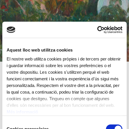
Aquest lloc web utilitza cookies
El nostre web utilitza cookies pròpies i de tercers per obtenir
i guardar informació sobre les vostres preferències o el
vostre dispositiu. Les cookies s'utilitzen perquè el web
Year 1918
funcioni correctament i la vostra experiència d'ús sigui més
personalitzada. Respectem el vostre dret a la privacitat, per
Oil on canvas
la qual cosa, a continuació, podeu triar la configuració de
75x86 cm.
cookies que desitgeu. Tingueu en compte que algunes
d'elles són necessàries per al bon funcionament del web.
Rigoberto Soler Pérez,
1896 - 1968
Més informació
Selecció
Cookies necessàries