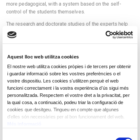
more pedagogical, with a system based on the self-
control of the students themselves.
The research and doctorate studies of the experts help
us to document and trace the provenance of some works.
We know that this painting by Ignasi Maillol belonged to
two large and important collections before becoming the
property of Crèdit Andorrà: the Plandiura collection and
Aquest lloc web utilitza cookies
the Rivière collection. We can know this thanks to the
El nostre web utilitza cookies pròpies i de tercers per obtenir
back of a photograph preserved in the Francesc Serra
i guardar informació sobre les vostres preferències o el
Dimas fund – Barcelona Photographic Archive – where it
vostre dispositiu. Les cookies s'utilitzen perquè el web
is specified “Lluís Plandiura collection – no. 582 of his
funcioni correctament i la vostra experiència d'ús sigui més
catalogue”. In the Rivière collection, no. 250 of his catalog
personalitzada. Respectem el vostre dret a la privacitat, per
where he arrived in 1948.
la qual cosa, a continuació, podeu triar la configuració de
cookies que desitgeu. Tingueu en compte que algunes
Oil on canvas
d'elles són necessàries per al bon funcionament del web.
53x87 cm
Més informació
Selecció