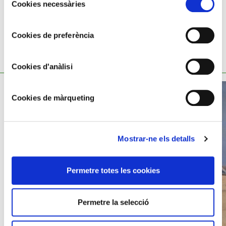
Cookies necessàries
de
consentiment
Cookies de preferència
YOU MIGHT ALSO BE INTERESTED
Cookies d'anàlisi
Cookies de màrqueting
Mostrar-ne els detalls
Permetre totes les cookies
Permetre la selecció