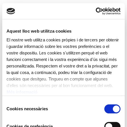
Menú
Aquest lloc web utilitza cookies
El nostre web utilitza cookies pròpies i de tercers per obtenir
i guardar informació sobre les vostres preferències o el
Política de cookies
vostre dispositiu. Les cookies s'utilitzen perquè el web
Política de privacitat
funcioni correctament i la vostra experiència d'ús sigui més
personalitzada. Respectem el vostre dret a la privacitat, per
Avís legal
la qual cosa, a continuació, podeu triar la configuració de
cookies que desitgeu. Tingueu en compte que algunes
©️ Comissió Tàpies, VEGAP, Andorra, 2020
d'elles són necessàries per al bon funcionament del web.
©️ Salvador Dalí, Fundació Gala-Salvador Dalí, VEGAP,
Més informació
Andorra, 2020
©️ Alfred Sisquella , Carles Nadal, Hermen Anglada
Selecció
Camarasa, Pere Pruna, Emili Grau Sala, Miquel Villà, Josep
Cookies necessàries
de
Puigdengoles, Jose de Togores, Joaquim Sunyer, Antoni Vila
consentiment
Arrufat, Joan Ponç, Josep M. Subirachs, Ricard Opisso, Luis
Masriera, VEGAP, Andorra, 2020
Cookies de preferència