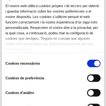
Brindis entre cavallers
El nostre web utilitza cookies pròpies i de tercers per obtenir
i guardar informació sobre les vostres preferències o el
vostre dispositiu. Les cookies s'utilitzen perquè el web
funcioni correctament i la vostra experiència d'ús sigui més
personalitzada. Respectem el vostre dret a la privacitat, per
la qual cosa, a continuació, podeu triar la configuració de
cookies que desitgeu. Tingueu en compte que algunes
d'elles són necessàries per al bon funcionament del web.
Més informació
Selecció
Cookies necessàries
de
consentiment
Cookies de preferència
ROMÀ RIBERA
Ensayando
Cookies d'anàlisi