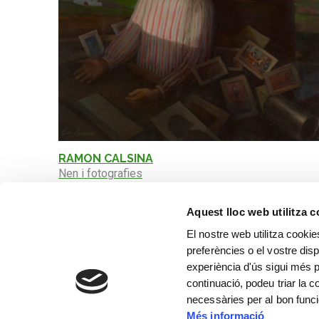
RAMON CALSINA
Nen i fotografies
Aquest lloc web utilitza 
El nostre web utilitza cookie
preferències o el vostre disp
experiència d'ús sigui més p
continuació, podeu triar la 
necessàries per al bon func
Més informació