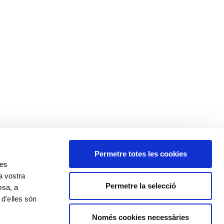
Permetre totes les cookies
res
a vostra
Permetre la selecció
osa, a
 d'elles són
Només cookies necessàries