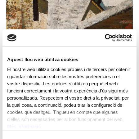
Aquest lloc web utilitza cookies
El nostre web utilitza cookies pròpies i de tercers per obtenir
i guardar informació sobre les vostres preferències o el
vostre dispositiu. Les cookies s'utilitzen perquè el web
funcioni correctament i la vostra experiència d'ús sigui més
personalitzada. Respectem el vostre dret a la privacitat, per
la qual cosa, a continuació, podeu triar la configuració de
cookies que desitgeu. Tingueu en compte que algunes
d'elles són necessàries per al bon funcionament del web.
MIQUEL VILLÀ
Més informació
Ribera de Cardós. Pallars Sobirà
Selecció